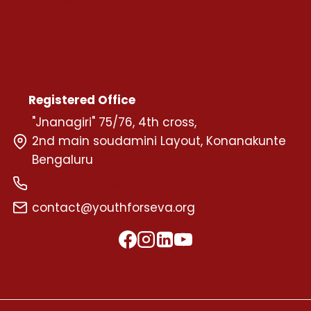
Volunteers
Careers
Registered Office
"Jnanagiri" 75/76, 4th cross,
2nd main soudamini Layout, Konanakunte
Bengaluru
+91 72599 58595
contact@youthforseva.org